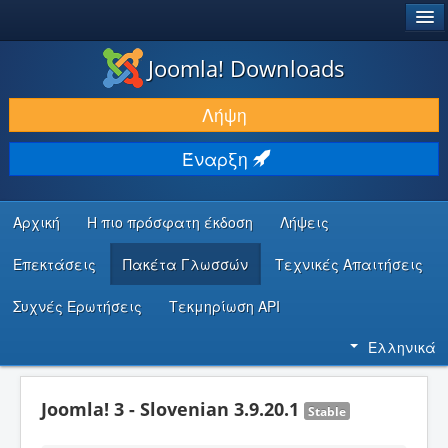
®
JOOMLA!
Joomla! Downloads
ΛΉΨΕΙΣ & ΕΠΕΚΤΆΣΕΙΣ
Λήψη
ΕΎΡΕΣΗ & ΜΆΘΗΣΗ
Έναρξη
ΚΟΙΝΌΤΗΤΑ & ΥΠΟΣΤΉΡΙΞΗ
ΠΌΡΟΙ ΠΡΟΓΡΑΜΜΑΤΙΣΤΏΝ
Αρχική
Η πιο πρόσφατη έκδοση
Λήψεις
Επεκτάσεις
Πακέτα Γλωσσών
Τεχνικές Απαιτήσεις
Συχνές Ερωτήσεις
Τεκμηρίωση API
Ελληνικά
Joomla! 3 - Slovenian 3.9.20.1
Stable