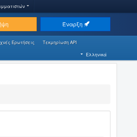
αμματιστών
ήψη
Έναρξη
υχνές Ερωτήσεις
Τεκμηρίωση API
Ελληνικά