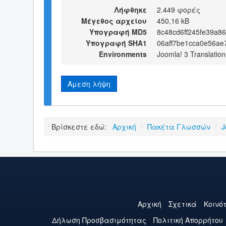
Λήφθηκε
2.449 φορές
Μέγεθος αρχείου
450,16 kB
Υπογραφή MD5
8c48cd6ff245fe39a86
Υπογραφή SHA1
06aff7be1cca0e56ae
Environments
Joomla! 3 Translation
Άμεση λήψη
Βρίσκεστε εδώ:
Αρχική
/
Πακέτα Γλωσσών
/
J
Αρχική
Σχετικά
Κοινό
Δήλωση Προσβασιμότητας
Πολιτική Aπορρήτου