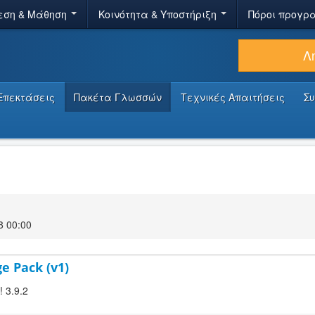
εση & Μάθηση
Κοινότητα & Υποστήριξη
Πόροι προγρ
Λ
Επεκτάσεις
Πακέτα Γλωσσών
Τεχνικές Απαιτήσεις
Σ
8 00:00
ge Pack (v1)
! 3.9.2