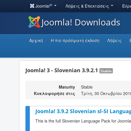
®
Joomla!
Λήψεις & Επεκτάσεις
Εύρ
Joomla! Downloads
Αρχική
Η πιο πρόσφατη έκδοση
Λήψεις
Joomla! 3 - Slovenian 3.9.2.1
Stable
Maturity
Stable
Κυκλοφορήσε στις
Τρίτη, 30 Οκτωβρίου 201
Joomla! 3.9.2 Slovenian sl-SI Langua
This is the full Slovenian Language Pack for Joomla