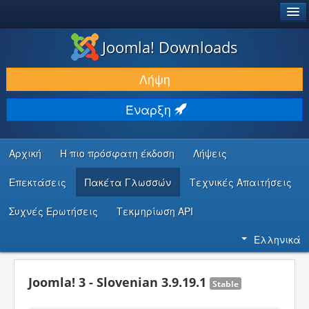
®
JOOMLA!
Joomla! Downloads
ΛΉΨΕΙΣ & ΕΠΕΚΤΆΣΕΙΣ
Λήψη
ΕΎΡΕΣΗ & ΜΆΘΗΣΗ
Έναρξη
ΚΟΙΝΌΤΗΤΑ & ΥΠΟΣΤΉΡΙΞΗ
ΠΌΡΟΙ ΠΡΟΓΡΑΜΜΑΤΙΣΤΏΝ
Αρχική
Η πιο πρόσφατη έκδοση
Λήψεις
Επεκτάσεις
Πακέτα Γλωσσών
Τεχνικές Απαιτήσεις
Συχνές Ερωτήσεις
Τεκμηρίωση API
Ελληνικά
Joomla! 3 - Slovenian 3.9.19.1
Stable