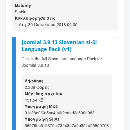
Maturity
Stable
Κυκλοφορήσε στις
Τρίτη, 30 Οκτωβρίου 2018 00:00
Joomla! 3.9.13 Slovenian sl-SI
Language Pack (v1)
This is the full Slovenian Language Pack for
Joomla! 3.9.13
Λήφθηκε
2.366 φορές
Μέγεθος αρχείου
451,54 kB
Υπογραφή MD5
91c38e0f6e5ac4fa0f2edad2c506e083
Υπογραφή SHA1
56979bc519370cf73248a7a9b851d25509706