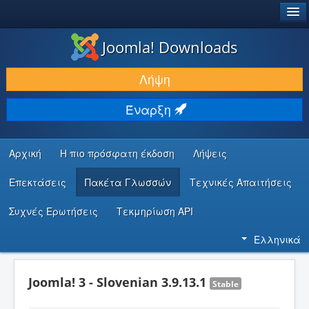
®
JOOMLA!
Joomla! Downloads
ΛΉΨΕΙΣ & ΕΠΕΚΤΆΣΕΙΣ
Λήψη
ΕΎΡΕΣΗ & ΜΆΘΗΣΗ
Έναρξη
ΚΟΙΝΌΤΗΤΑ & ΥΠΟΣΤΉΡΙΞΗ
ΠΌΡΟΙ ΠΡΟΓΡΑΜΜΑΤΙΣΤΏΝ
Αρχική
Η πιο πρόσφατη έκδοση
Λήψεις
Επεκτάσεις
Πακέτα Γλωσσών
Τεχνικές Απαιτήσεις
Συχνές Ερωτήσεις
Τεκμηρίωση API
Ελληνικά
Joomla! 3 - Slovenian 3.9.13.1
Stable