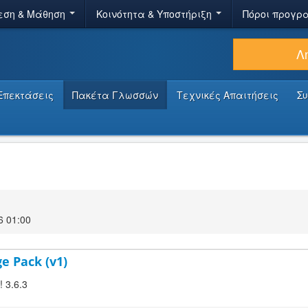
εση & Μάθηση
Κοινότητα & Υποστήριξη
Πόροι προγρ
Λ
Επεκτάσεις
Πακέτα Γλωσσών
Τεχνικές Απαιτήσεις
Σ
6 01:00
ge Pack (v1)
! 3.6.3