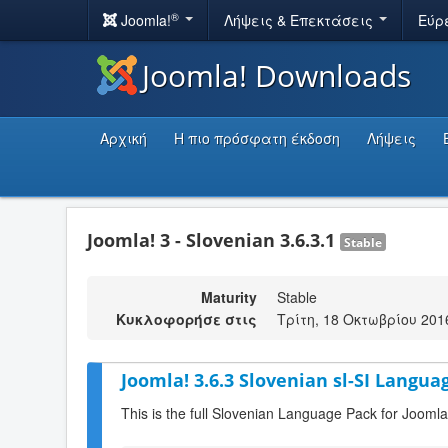
®
Joomla!
Λήψεις & Επεκτάσεις
Εύρ
Joomla! Downloads
Αρχική
Η πιο πρόσφατη έκδοση
Λήψεις
Joomla! 3 - Slovenian 3.6.3.1
Stable
Maturity
Stable
Κυκλοφορήσε στις
Τρίτη, 18 Οκτωβρίου 201
Joomla! 3.6.3 Slovenian sl-SI Langua
This is the full Slovenian Language Pack for Joomla