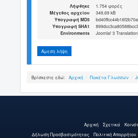
Λήφθηκε
1.754 φορές
Μέγεθος αρχείου
349,69 kB
Υπογραφή MD5
bd40ffcc44b16f2b70
Υπογραφή SHA1
899dcc3ca80588bcc3
Environments
Joomla! 3 Translation
Άμεση λήψη
Βρίσκεστε εδώ:
Αρχική
/
Πακέτα Γλωσσών
/
J
Αρχική
Σχετικά
Κοινό
Δήλωση Προσβασιμότητας
Πολιτική Aπορρήτου