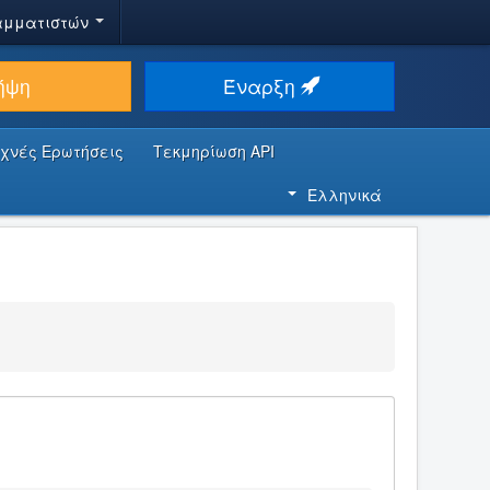
αμματιστών
ήψη
Έναρξη
υχνές Ερωτήσεις
Τεκμηρίωση API
Ελληνικά