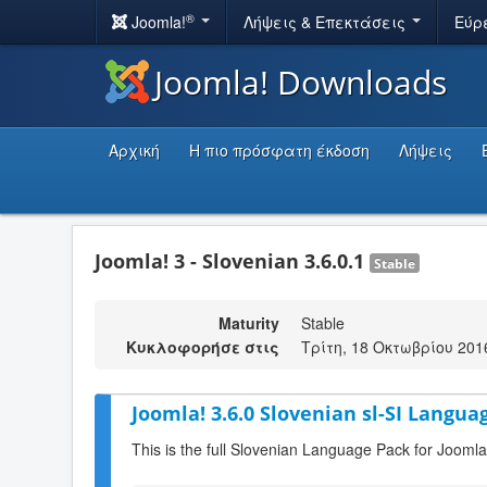
®
Joomla!
Λήψεις & Επεκτάσεις
Εύρ
Joomla! Downloads
Αρχική
Η πιο πρόσφατη έκδοση
Λήψεις
Joomla! 3 - Slovenian 3.6.0.1
Stable
Maturity
Stable
Κυκλοφορήσε στις
Τρίτη, 18 Οκτωβρίου 201
Joomla! 3.6.0 Slovenian sl-SI Langua
This is the full Slovenian Language Pack for Joomla