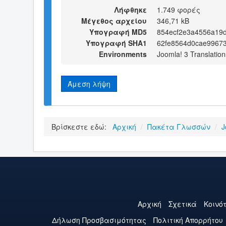
Λήφθηκε
1.749 φορές
Μέγεθος αρχείου
346,71 kB
Υπογραφή MD5
854ecf2e3a4556a19
Υπογραφή SHA1
62fe8564d0cae9967
Environments
Joomla! 3 Translation
Άμεση λήψη
Βρίσκεστε εδώ:
Αρχική
/
Πακέτα Γλωσσών
/
J
Αρχική
Σχετικά
Κοινό
Δήλωση Προσβασιμότητας
Πολιτική Aπορρήτου