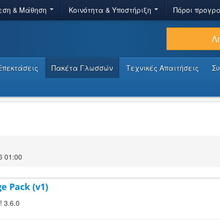
εση & Μάθηση
Κοινότητα & Υποστήριξη
Πόροι προγρ
Λ
Επεκτάσεις
Πακέτα Γλωσσών
Τεχνικές Απαιτήσεις
Σ
6 01:00
ge Pack (v1)
! 3.6.0