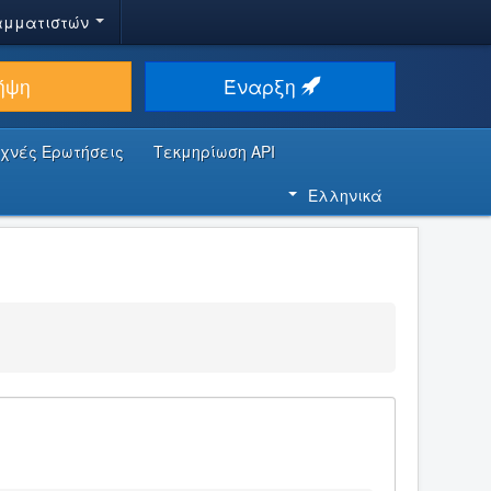
αμματιστών
ήψη
Έναρξη
υχνές Ερωτήσεις
Τεκμηρίωση API
Ελληνικά