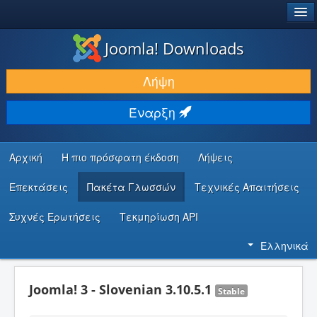
®
JOOMLA!
Joomla! Downloads
ΛΉΨΕΙΣ & ΕΠΕΚΤΆΣΕΙΣ
Λήψη
ΕΎΡΕΣΗ & ΜΆΘΗΣΗ
Έναρξη
ΚΟΙΝΌΤΗΤΑ & ΥΠΟΣΤΉΡΙΞΗ
ΠΌΡΟΙ ΠΡΟΓΡΑΜΜΑΤΙΣΤΏΝ
Αρχική
Η πιο πρόσφατη έκδοση
Λήψεις
Επεκτάσεις
Πακέτα Γλωσσών
Τεχνικές Απαιτήσεις
Συχνές Ερωτήσεις
Τεκμηρίωση API
Ελληνικά
Joomla! 3 - Slovenian 3.10.5.1
Stable