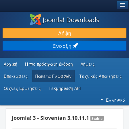
®
JOOMLA!
Joomla! Downloads
ΛΉΨΕΙΣ & ΕΠΕΚΤΆΣΕΙΣ
Λήψη
ΕΎΡΕΣΗ & ΜΆΘΗΣΗ
Έναρξη
ΚΟΙΝΌΤΗΤΑ & ΥΠΟΣΤΉΡΙΞΗ
ΠΌΡΟΙ ΠΡΟΓΡΑΜΜΑΤΙΣΤΏΝ
Αρχική
Η πιο πρόσφατη έκδοση
Λήψεις
Επεκτάσεις
Πακέτα Γλωσσών
Τεχνικές Απαιτήσεις
Συχνές Ερωτήσεις
Τεκμηρίωση API
Ελληνικά
Joomla! 3 - Slovenian 3.10.11.1
Stable