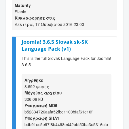
Maturity
Stable
Κυκλοφορήσε στις
Δευτέρα, 17 Οκτωβρίου 2016 23:00
Joomla! 3.6.5 Slovak sk-SK
Language Pack (v1)
This is the full Slovak Language Pack for Joomla!
3.6.5
Λήφθηκε
8.692 φορές
Μέγεθος αρχείου
326,06 kB
Υπογραφή MD5
b52634726aafa52fbd1100bfaf61e10f
Υπογραφή SHA1
bdb91ec5e97f8b4498e442bbf50ba3e5316cfb