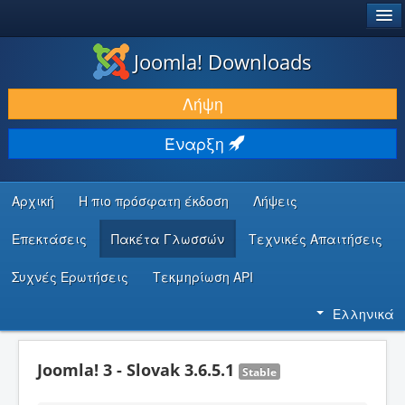
®
JOOMLA!
Joomla! Downloads
ΛΉΨΕΙΣ & ΕΠΕΚΤΆΣΕΙΣ
Λήψη
ΕΎΡΕΣΗ & ΜΆΘΗΣΗ
Έναρξη
ΚΟΙΝΌΤΗΤΑ & ΥΠΟΣΤΉΡΙΞΗ
ΠΌΡΟΙ ΠΡΟΓΡΑΜΜΑΤΙΣΤΏΝ
Αρχική
Η πιο πρόσφατη έκδοση
Λήψεις
Επεκτάσεις
Πακέτα Γλωσσών
Τεχνικές Απαιτήσεις
Συχνές Ερωτήσεις
Τεκμηρίωση API
Ελληνικά
Joomla! 3 - Slovak 3.6.5.1
Stable