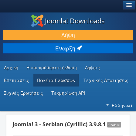
®
JOOMLA!
Joomla! Downloads
ΛΉΨΕΙΣ & ΕΠΕΚΤΆΣΕΙΣ
Λήψη
ΕΎΡΕΣΗ & ΜΆΘΗΣΗ
Έναρξη
ΚΟΙΝΌΤΗΤΑ & ΥΠΟΣΤΉΡΙΞΗ
ΠΌΡΟΙ ΠΡΟΓΡΑΜΜΑΤΙΣΤΏΝ
Αρχική
Η πιο πρόσφατη έκδοση
Λήψεις
Επεκτάσεις
Πακέτα Γλωσσών
Τεχνικές Απαιτήσεις
Συχνές Ερωτήσεις
Τεκμηρίωση API
Ελληνικά
Joomla! 3 - Serbian (Cyrillic) 3.9.8.1
Stable