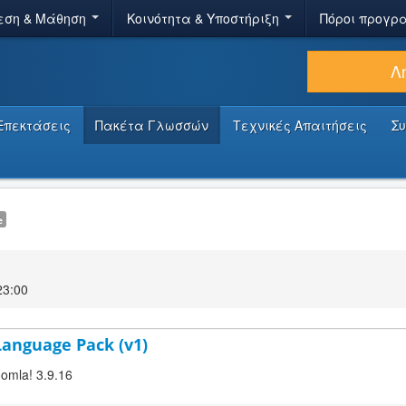
εση & Μάθηση
Κοινότητα & Υποστήριξη
Πόροι προγρ
Λ
Επεκτάσεις
Πακέτα Γλωσσών
Τεχνικές Απαιτήσεις
Σ
e
23:00
 Language Pack (v1)
oomla! 3.9.16