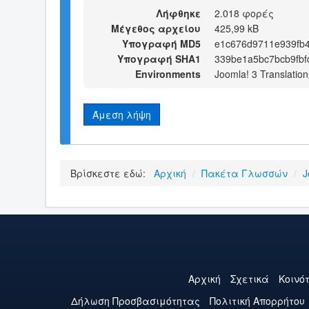
Λήφθηκε
2.018 φορές
Μέγεθος αρχείου
425,99 kB
Υπογραφή MD5
e1c676d9711e939fb
Υπογραφή SHA1
339be1a5bc7bcb9fb
Environments
Joomla! 3 Translation
Άμεση λήψη
Βρίσκεστε εδώ:
Αρχική
/
Πακέτα Γλωσσών
/
J
Αρχική
Σχετικά
Κοινό
Δήλωση Προσβασιμότητας
Πολιτική Aπορρήτου