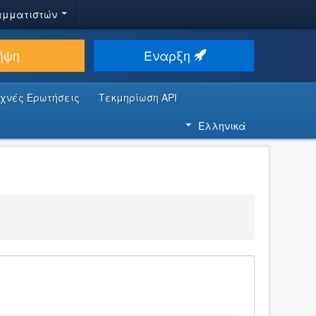
αμματιστών
ήψη
Έναρξη
υχνές Ερωτήσεις
Τεκμηρίωση API
Ελληνικά