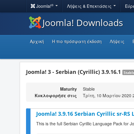
®
Joomla!
Λήψεις & Επεκτάσεις
Εύρ
Joomla! Downloads
Αρχική
Η πιο πρόσφατη έκδοση
Λήψεις
Joomla! 3 - Serbian (Cyrillic) 3.9.16.1
Stabl
Maturity
Stable
Κυκλοφορήσε στις
Τρίτη, 10 Μαρτίου 2020 
Joomla! 3.9.16 Serbian Cyrillic sr-RS
This is the full Serbian Cyrillic Language Pack for J