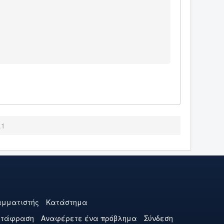
.1
μματιστής
Κατάστημα
ετάφραση
Αναφέρετε ένα πρόβλημα
Σύνδεση