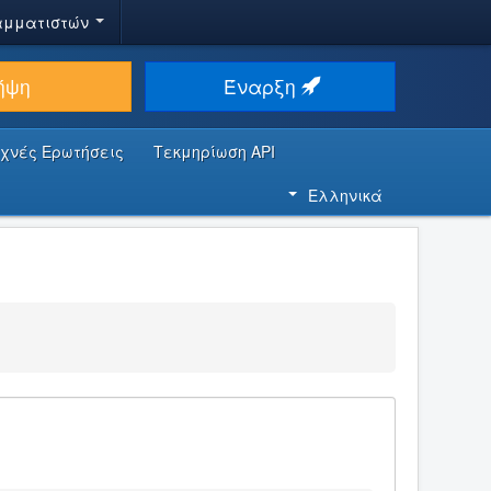
αμματιστών
ήψη
Έναρξη
υχνές Ερωτήσεις
Τεκμηρίωση API
Ελληνικά