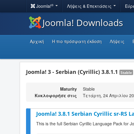
®
Joomla!
Λήψεις & Επεκτάσεις
Εύρ
Joomla! Downloads
Αρχική
Η πιο πρόσφατη έκδοση
Λήψεις
Joomla! 3 - Serbian (Cyrillic) 3.8.1.1
Stable
Maturity
Stable
Κυκλοφορήσε στις
Τετάρτη, 24 Απριλίου 20
Joomla! 3.8.1 Serbian Cyrillic sr-RS 
This is the full Serbian Cyrillic Language Pack for J