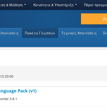
εση & Μάθηση
Κοινότητα & Υποστήριξη
Πόροι προγρ
Λ
Επεκτάσεις
Πακέτα Γλωσσών
Τεχνικές Απαιτήσεις
Σ
13 23:00
Language Pack (v1)
oomla! 3.8.1