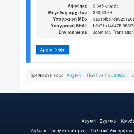
Λήφθηκε
2.345 φορές
Μέγεθος αρχείου
390,63 kB
Υπογραφή MD5
3a61bfbe7da925126
Υπογραφή SHA1
b5c71b14b475f995f
Environments
Joomla! 3 Translation
Άμεση λήψη
Βρίσκεστε εδώ:
Αρχική
/
Πακέτα Γλωσσών
/
J
Αρχική
Σχετικά
Κοινό
Δήλωση Προσβασιμότητας
Πολιτική Aπορρήτου