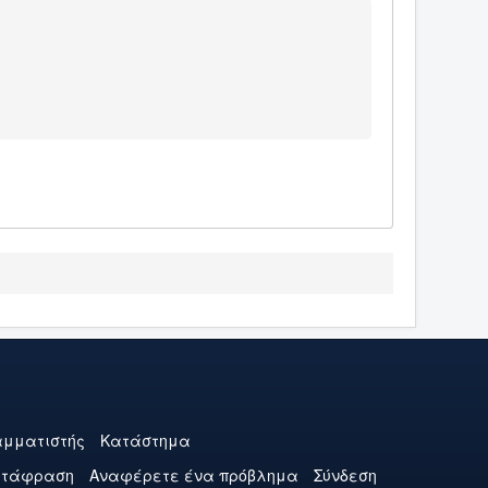
1
μματιστής
Κατάστημα
ετάφραση
Αναφέρετε ένα πρόβλημα
Σύνδεση