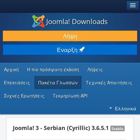
®
JOOMLA!
Joomla! Downloads
ΛΉΨΕΙΣ & ΕΠΕΚΤΆΣΕΙΣ
Λήψη
ΕΎΡΕΣΗ & ΜΆΘΗΣΗ
Έναρξη
ΚΟΙΝΌΤΗΤΑ & ΥΠΟΣΤΉΡΙΞΗ
ΠΌΡΟΙ ΠΡΟΓΡΑΜΜΑΤΙΣΤΏΝ
Αρχική
Η πιο πρόσφατη έκδοση
Λήψεις
Επεκτάσεις
Πακέτα Γλωσσών
Τεχνικές Απαιτήσεις
Συχνές Ερωτήσεις
Τεκμηρίωση API
Ελληνικά
Joomla! 3 - Serbian (Cyrillic) 3.6.5.1
Stable