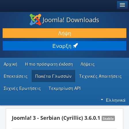
®
JOOMLA!
Joomla! Downloads
ΛΉΨΕΙΣ & ΕΠΕΚΤΆΣΕΙΣ
Λήψη
ΕΎΡΕΣΗ & ΜΆΘΗΣΗ
Έναρξη
ΚΟΙΝΌΤΗΤΑ & ΥΠΟΣΤΉΡΙΞΗ
ΠΌΡΟΙ ΠΡΟΓΡΑΜΜΑΤΙΣΤΏΝ
Αρχική
Η πιο πρόσφατη έκδοση
Λήψεις
Επεκτάσεις
Πακέτα Γλωσσών
Τεχνικές Απαιτήσεις
Συχνές Ερωτήσεις
Τεκμηρίωση API
Ελληνικά
Joomla! 3 - Serbian (Cyrillic) 3.6.0.1
Stable