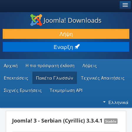
®
JOOMLA!
Joomla! Downloads
ΛΉΨΕΙΣ & ΕΠΕΚΤΆΣΕΙΣ
Λήψη
ΕΎΡΕΣΗ & ΜΆΘΗΣΗ
Έναρξη
ΚΟΙΝΌΤΗΤΑ & ΥΠΟΣΤΉΡΙΞΗ
ΠΌΡΟΙ ΠΡΟΓΡΑΜΜΑΤΙΣΤΏΝ
Αρχική
Η πιο πρόσφατη έκδοση
Λήψεις
Επεκτάσεις
Πακέτα Γλωσσών
Τεχνικές Απαιτήσεις
Συχνές Ερωτήσεις
Τεκμηρίωση API
Ελληνικά
Joomla! 3 - Serbian (Cyrillic) 3.3.4.1
Stable