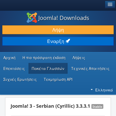
®
JOOMLA!
Joomla! Downloads
ΛΉΨΕΙΣ & ΕΠΕΚΤΆΣΕΙΣ
Λήψη
ΕΎΡΕΣΗ & ΜΆΘΗΣΗ
Έναρξη
ΚΟΙΝΌΤΗΤΑ & ΥΠΟΣΤΉΡΙΞΗ
ΠΌΡΟΙ ΠΡΟΓΡΑΜΜΑΤΙΣΤΏΝ
Αρχική
Η πιο πρόσφατη έκδοση
Λήψεις
Επεκτάσεις
Πακέτα Γλωσσών
Τεχνικές Απαιτήσεις
Συχνές Ερωτήσεις
Τεκμηρίωση API
Ελληνικά
Joomla! 3 - Serbian (Cyrillic) 3.3.3.1
Stable