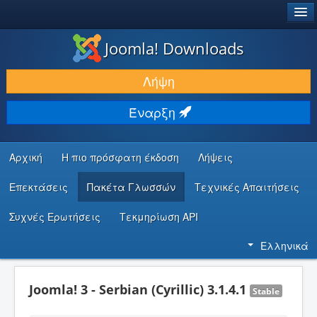
®
JOOMLA!
Joomla! Downloads
ΛΉΨΕΙΣ & ΕΠΕΚΤΆΣΕΙΣ
Λήψη
ΕΎΡΕΣΗ & ΜΆΘΗΣΗ
Έναρξη
ΚΟΙΝΌΤΗΤΑ & ΥΠΟΣΤΉΡΙΞΗ
ΠΌΡΟΙ ΠΡΟΓΡΑΜΜΑΤΙΣΤΏΝ
Αρχική
Η πιο πρόσφατη έκδοση
Λήψεις
Επεκτάσεις
Πακέτα Γλωσσών
Τεχνικές Απαιτήσεις
Συχνές Ερωτήσεις
Τεκμηρίωση API
Ελληνικά
Joomla! 3 - Serbian (Cyrillic) 3.1.4.1
Stable