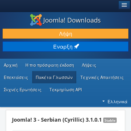
®
JOOMLA!
Joomla! Downloads
ΛΉΨΕΙΣ & ΕΠΕΚΤΆΣΕΙΣ
Λήψη
ΕΎΡΕΣΗ & ΜΆΘΗΣΗ
Έναρξη
ΚΟΙΝΌΤΗΤΑ & ΥΠΟΣΤΉΡΙΞΗ
ΠΌΡΟΙ ΠΡΟΓΡΑΜΜΑΤΙΣΤΏΝ
Αρχική
Η πιο πρόσφατη έκδοση
Λήψεις
Επεκτάσεις
Πακέτα Γλωσσών
Τεχνικές Απαιτήσεις
Συχνές Ερωτήσεις
Τεκμηρίωση API
Ελληνικά
Joomla! 3 - Serbian (Cyrillic) 3.1.0.1
Stable