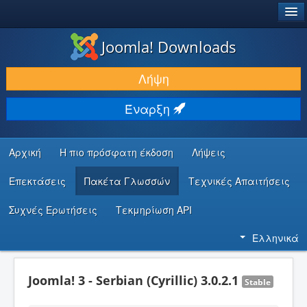
®
JOOMLA!
Joomla! Downloads
ΛΉΨΕΙΣ & ΕΠΕΚΤΆΣΕΙΣ
Λήψη
ΕΎΡΕΣΗ & ΜΆΘΗΣΗ
Έναρξη
ΚΟΙΝΌΤΗΤΑ & ΥΠΟΣΤΉΡΙΞΗ
ΠΌΡΟΙ ΠΡΟΓΡΑΜΜΑΤΙΣΤΏΝ
Αρχική
Η πιο πρόσφατη έκδοση
Λήψεις
Επεκτάσεις
Πακέτα Γλωσσών
Τεχνικές Απαιτήσεις
Συχνές Ερωτήσεις
Τεκμηρίωση API
Ελληνικά
Joomla! 3 - Serbian (Cyrillic) 3.0.2.1
Stable