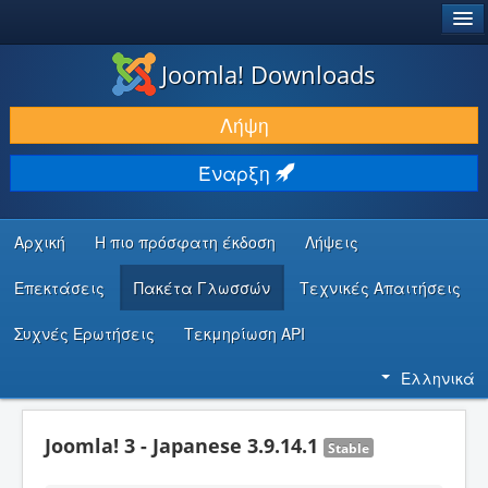
®
JOOMLA!
Joomla! Downloads
ΛΉΨΕΙΣ & ΕΠΕΚΤΆΣΕΙΣ
Λήψη
ΕΎΡΕΣΗ & ΜΆΘΗΣΗ
Έναρξη
ΚΟΙΝΌΤΗΤΑ & ΥΠΟΣΤΉΡΙΞΗ
ΠΌΡΟΙ ΠΡΟΓΡΑΜΜΑΤΙΣΤΏΝ
Αρχική
Η πιο πρόσφατη έκδοση
Λήψεις
Επεκτάσεις
Πακέτα Γλωσσών
Τεχνικές Απαιτήσεις
Συχνές Ερωτήσεις
Τεκμηρίωση API
Ελληνικά
Joomla! 3 - Japanese 3.9.14.1
Stable