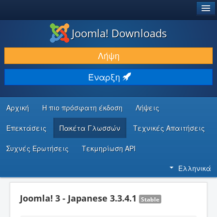
®
JOOMLA!
Joomla! Downloads
ΛΉΨΕΙΣ & ΕΠΕΚΤΆΣΕΙΣ
Λήψη
ΕΎΡΕΣΗ & ΜΆΘΗΣΗ
Έναρξη
ΚΟΙΝΌΤΗΤΑ & ΥΠΟΣΤΉΡΙΞΗ
ΠΌΡΟΙ ΠΡΟΓΡΑΜΜΑΤΙΣΤΏΝ
Αρχική
Η πιο πρόσφατη έκδοση
Λήψεις
Επεκτάσεις
Πακέτα Γλωσσών
Τεχνικές Απαιτήσεις
Συχνές Ερωτήσεις
Τεκμηρίωση API
Ελληνικά
Joomla! 3 - Japanese 3.3.4.1
Stable