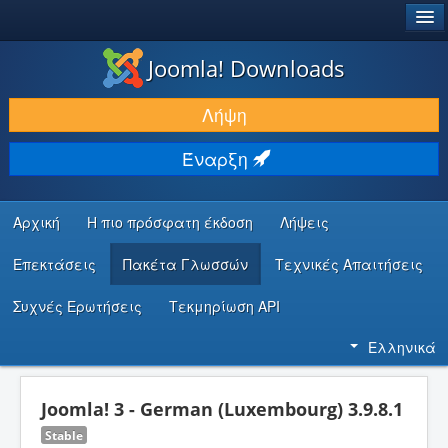
®
JOOMLA!
Joomla! Downloads
ΛΉΨΕΙΣ & ΕΠΕΚΤΆΣΕΙΣ
Λήψη
ΕΎΡΕΣΗ & ΜΆΘΗΣΗ
Έναρξη
ΚΟΙΝΌΤΗΤΑ & ΥΠΟΣΤΉΡΙΞΗ
ΠΌΡΟΙ ΠΡΟΓΡΑΜΜΑΤΙΣΤΏΝ
Αρχική
Η πιο πρόσφατη έκδοση
Λήψεις
Επεκτάσεις
Πακέτα Γλωσσών
Τεχνικές Απαιτήσεις
Συχνές Ερωτήσεις
Τεκμηρίωση API
Ελληνικά
Joomla! 3 - German (Luxembourg) 3.9.8.1
Stable