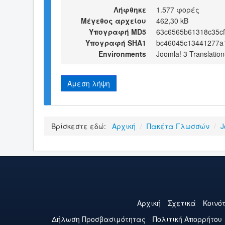
Λήφθηκε
1.577 φορές
Μέγεθος αρχείου
462,30 kB
Υπογραφή MD5
63c6565b61318c35c
Υπογραφή SHA1
bc46045c13441277a
Environments
Joomla! 3 Translation
Άμεση λήψη
Βρίσκεστε εδώ:
Αρχική
/
Πακέτα Γλωσσών
/
J
Αρχική
Σχετικά
Κοινό
Δήλωση Προσβασιμότητας
Πολιτική Aπορρήτου