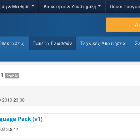
εση & Μάθηση
Κοινότητα & Υποστήριξη
Πόροι προγρ
Λ
Επεκτάσεις
Πακέτα Γλωσσών
Τεχνικές Απαιτήσεις
Σ
.1
Stable
 2019 23:00
guage Pack (v1)
la! 3.9.14