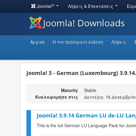
®
Joomla!
Λήψεις & Επεκτάσεις
Εύρ
Joomla! Downloads
Αρχική
Η πιο πρόσφατη έκδοση
Λήψεις
Joomla! 3 - German (Luxembourg) 3.9.14
Maturity
Stable
Κυκλοφορήσε στις
Δευτέρα, 16 Δεκεμβρίου
Joomla! 3.9.14 German LU de-LU Lan
This is the full German LU Language Pack for Joom