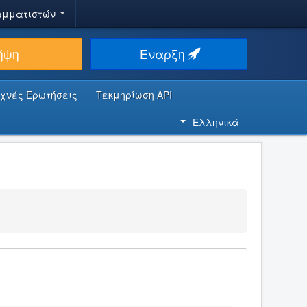
αμματιστών
ήψη
Έναρξη
υχνές Ερωτήσεις
Τεκμηρίωση API
Ελληνικά