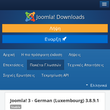
®
JOOMLA!
Joomla! Downloads
ΛΉΨΕΙΣ & ΕΠΕΚΤΆΣΕΙΣ
Λήψη
ΕΎΡΕΣΗ & ΜΆΘΗΣΗ
Έναρξη
ΚΟΙΝΌΤΗΤΑ & ΥΠΟΣΤΉΡΙΞΗ
ΠΌΡΟΙ ΠΡΟΓΡΑΜΜΑΤΙΣΤΏΝ
Αρχική
Η πιο πρόσφατη έκδοση
Λήψεις
Επεκτάσεις
Πακέτα Γλωσσών
Τεχνικές Απαιτήσεις
Συχνές Ερωτήσεις
Τεκμηρίωση API
Ελληνικά
Joomla! 3 - German (Luxembourg) 3.8.9.1
Stable