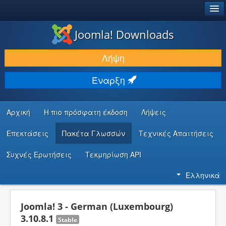
®
JOOMLA!
Joomla! Downloads
ΛΉΨΕΙΣ & ΕΠΕΚΤΆΣΕΙΣ
Λήψη
ΕΎΡΕΣΗ & ΜΆΘΗΣΗ
Έναρξη
ΚΟΙΝΌΤΗΤΑ & ΥΠΟΣΤΉΡΙΞΗ
ΠΌΡΟΙ ΠΡΟΓΡΑΜΜΑΤΙΣΤΏΝ
Αρχική
Η πιο πρόσφατη έκδοση
Λήψεις
Επεκτάσεις
Πακέτα Γλωσσών
Τεχνικές Απαιτήσεις
Συχνές Ερωτήσεις
Τεκμηρίωση API
Ελληνικά
Joomla! 3 - German (Luxembourg)
3.10.8.1
Stable