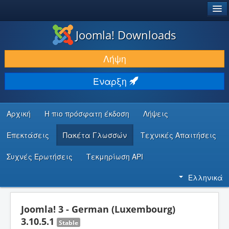
®
JOOMLA!
Joomla! Downloads
ΛΉΨΕΙΣ & ΕΠΕΚΤΆΣΕΙΣ
Λήψη
ΕΎΡΕΣΗ & ΜΆΘΗΣΗ
Έναρξη
ΚΟΙΝΌΤΗΤΑ & ΥΠΟΣΤΉΡΙΞΗ
ΠΌΡΟΙ ΠΡΟΓΡΑΜΜΑΤΙΣΤΏΝ
Αρχική
Η πιο πρόσφατη έκδοση
Λήψεις
Επεκτάσεις
Πακέτα Γλωσσών
Τεχνικές Απαιτήσεις
Συχνές Ερωτήσεις
Τεκμηρίωση API
Ελληνικά
Joomla! 3 - German (Luxembourg)
3.10.5.1
Stable