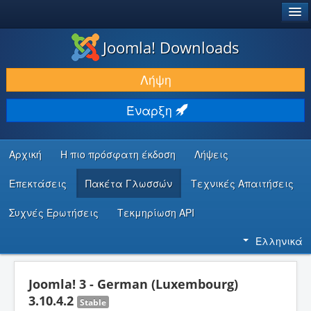
®
JOOMLA!
Joomla! Downloads
ΛΉΨΕΙΣ & ΕΠΕΚΤΆΣΕΙΣ
Λήψη
ΕΎΡΕΣΗ & ΜΆΘΗΣΗ
Έναρξη
ΚΟΙΝΌΤΗΤΑ & ΥΠΟΣΤΉΡΙΞΗ
ΠΌΡΟΙ ΠΡΟΓΡΑΜΜΑΤΙΣΤΏΝ
Αρχική
Η πιο πρόσφατη έκδοση
Λήψεις
Επεκτάσεις
Πακέτα Γλωσσών
Τεχνικές Απαιτήσεις
Συχνές Ερωτήσεις
Τεκμηρίωση API
Ελληνικά
Joomla! 3 - German (Luxembourg)
3.10.4.2
Stable