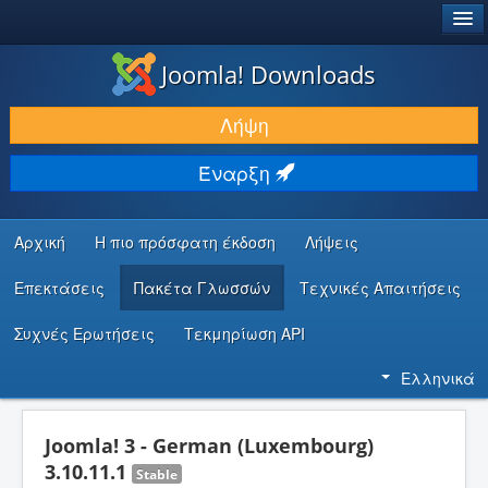
®
JOOMLA!
Joomla! Downloads
ΛΉΨΕΙΣ & ΕΠΕΚΤΆΣΕΙΣ
Λήψη
ΕΎΡΕΣΗ & ΜΆΘΗΣΗ
Έναρξη
ΚΟΙΝΌΤΗΤΑ & ΥΠΟΣΤΉΡΙΞΗ
ΠΌΡΟΙ ΠΡΟΓΡΑΜΜΑΤΙΣΤΏΝ
Αρχική
Η πιο πρόσφατη έκδοση
Λήψεις
Επεκτάσεις
Πακέτα Γλωσσών
Τεχνικές Απαιτήσεις
Συχνές Ερωτήσεις
Τεκμηρίωση API
Ελληνικά
Joomla! 3 - German (Luxembourg)
3.10.11.1
Stable