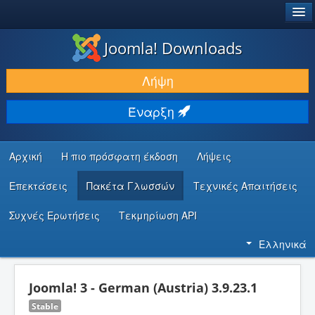
®
JOOMLA!
Joomla! Downloads
ΛΉΨΕΙΣ & ΕΠΕΚΤΆΣΕΙΣ
Λήψη
ΕΎΡΕΣΗ & ΜΆΘΗΣΗ
Έναρξη
ΚΟΙΝΌΤΗΤΑ & ΥΠΟΣΤΉΡΙΞΗ
ΠΌΡΟΙ ΠΡΟΓΡΑΜΜΑΤΙΣΤΏΝ
Αρχική
Η πιο πρόσφατη έκδοση
Λήψεις
Επεκτάσεις
Πακέτα Γλωσσών
Τεχνικές Απαιτήσεις
Συχνές Ερωτήσεις
Τεκμηρίωση API
Ελληνικά
Joomla! 3 - German (Austria) 3.9.23.1
Stable