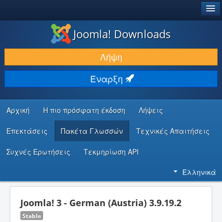
®
JOOMLA!
Joomla! Downloads
ΛΉΨΕΙΣ & ΕΠΕΚΤΆΣΕΙΣ
Λήψη
ΕΎΡΕΣΗ & ΜΆΘΗΣΗ
Έναρξη
ΚΟΙΝΌΤΗΤΑ & ΥΠΟΣΤΉΡΙΞΗ
ΠΌΡΟΙ ΠΡΟΓΡΑΜΜΑΤΙΣΤΏΝ
Αρχική
Η πιο πρόσφατη έκδοση
Λήψεις
Επεκτάσεις
Πακέτα Γλωσσών
Τεχνικές Απαιτήσεις
Συχνές Ερωτήσεις
Τεκμηρίωση API
Ελληνικά
Joomla! 3 - German (Austria) 3.9.19.2
Stable