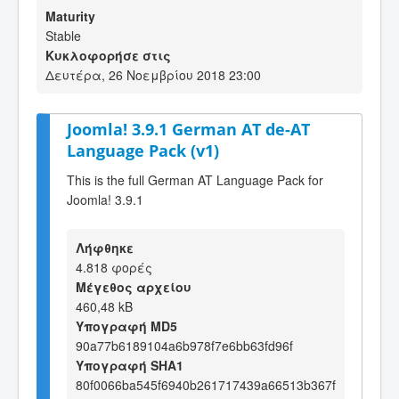
Maturity
Stable
Κυκλοφορήσε στις
Δευτέρα, 26 Νοεμβρίου 2018 23:00
Joomla! 3.9.1 German AT de-AT
Language Pack (v1)
This is the full German AT Language Pack for
Joomla! 3.9.1
Λήφθηκε
4.818 φορές
Μέγεθος αρχείου
460,48 kB
Υπογραφή MD5
90a77b6189104a6b978f7e6bb63fd96f
Υπογραφή SHA1
80f0066ba545f6940b261717439a66513b367f