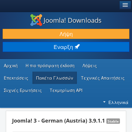
®
JOOMLA!
Joomla! Downloads
ΛΉΨΕΙΣ & ΕΠΕΚΤΆΣΕΙΣ
Λήψη
ΕΎΡΕΣΗ & ΜΆΘΗΣΗ
Έναρξη
ΚΟΙΝΌΤΗΤΑ & ΥΠΟΣΤΉΡΙΞΗ
ΠΌΡΟΙ ΠΡΟΓΡΑΜΜΑΤΙΣΤΏΝ
Αρχική
Η πιο πρόσφατη έκδοση
Λήψεις
Επεκτάσεις
Πακέτα Γλωσσών
Τεχνικές Απαιτήσεις
Συχνές Ερωτήσεις
Τεκμηρίωση API
Ελληνικά
Joomla! 3 - German (Austria) 3.9.1.1
Stable