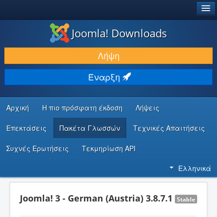
®
JOOMLA!
Joomla! Downloads
ΛΉΨΕΙΣ & ΕΠΕΚΤΆΣΕΙΣ
Λήψη
ΕΎΡΕΣΗ & ΜΆΘΗΣΗ
Έναρξη
ΚΟΙΝΌΤΗΤΑ & ΥΠΟΣΤΉΡΙΞΗ
ΠΌΡΟΙ ΠΡΟΓΡΑΜΜΑΤΙΣΤΏΝ
Αρχική
Η πιο πρόσφατη έκδοση
Λήψεις
Επεκτάσεις
Πακέτα Γλωσσών
Τεχνικές Απαιτήσεις
Συχνές Ερωτήσεις
Τεκμηρίωση API
Ελληνικά
Joomla! 3 - German (Austria) 3.8.7.1
Stable