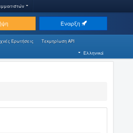
αμματιστών
ήψη
Έναρξη
υχνές Ερωτήσεις
Τεκμηρίωση API
Ελληνικά