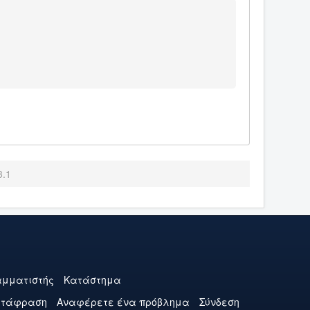
3.1
μματιστής
Κατάστημα
ετάφραση
Αναφέρετε ένα πρόβλημα
Σύνδεση