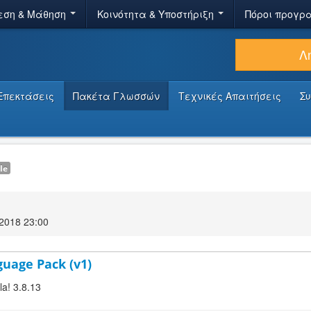
εση & Μάθηση
Κοινότητα & Υποστήριξη
Πόροι προγρ
Λ
Επεκτάσεις
Πακέτα Γλωσσών
Τεχνικές Απαιτήσεις
Σ
le
2018 23:00
guage Pack (v1)
la! 3.8.13