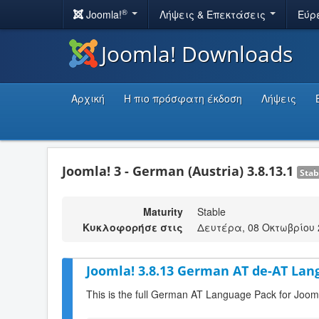
®
Joomla!
Λήψεις & Επεκτάσεις
Εύρ
Joomla! Downloads
Αρχική
Η πιο πρόσφατη έκδοση
Λήψεις
Joomla! 3 - German (Austria) 3.8.13.1
Stab
Maturity
Stable
Κυκλοφορήσε στις
Δευτέρα, 08 Οκτωβρίου 
Joomla! 3.8.13 German AT de-AT Lan
This is the full German AT Language Pack for Joom