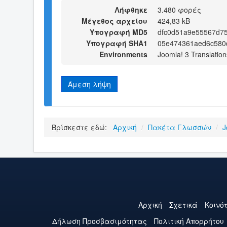
Λήφθηκε
3.480 φορές
Μέγεθος αρχείου
424,83 kB
Υπογραφή MD5
dfc0d51a9e55567d7
Υπογραφή SHA1
05e474361aed6c580
Environments
Joomla! 3 Translation
Άμεση λήψη
Βρίσκεστε εδώ:
Αρχική
/
Πακέτα Γλωσσών
/
J
Αρχική
Σχετικά
Κοινό
Δήλωση Προσβασιμότητας
Πολιτική Aπορρήτου