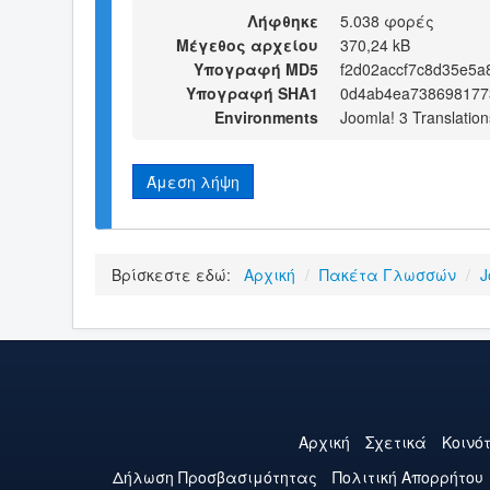
Λήφθηκε
5.038 φορές
Μέγεθος αρχείου
370,24 kB
Υπογραφή MD5
f2d02accf7c8d35e5a
Υπογραφή SHA1
0d4ab4ea738698177
Environments
Joomla! 3 Translation
Άμεση λήψη
Βρίσκεστε εδώ:
Αρχική
/
Πακέτα Γλωσσών
/
J
Αρχική
Σχετικά
Κοινό
Δήλωση Προσβασιμότητας
Πολιτική Aπορρήτου