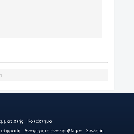
.1
μματιστής
Κατάστημα
ετάφραση
Αναφέρετε ένα πρόβλημα
Σύνδεση