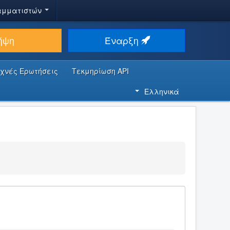
αμματιστών
ήψη
Έναρξη
υχνές Ερωτήσεις
Τεκμηρίωση API
Ελληνικά