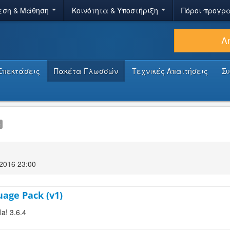
εση & Μάθηση
Κοινότητα & Υποστήριξη
Πόροι προγρ
Λ
Επεκτάσεις
Πακέτα Γλωσσών
Τεχνικές Απαιτήσεις
Σ
e
2016 23:00
uage Pack (v1)
a! 3.6.4