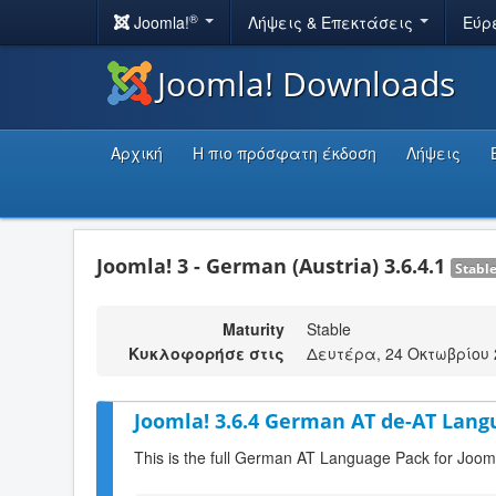
®
Joomla!
Λήψεις & Επεκτάσεις
Εύρ
Joomla! Downloads
Αρχική
Η πιο πρόσφατη έκδοση
Λήψεις
Joomla! 3 - German (Austria) 3.6.4.1
Stabl
Maturity
Stable
Κυκλοφορήσε στις
Δευτέρα, 24 Οκτωβρίου 
Joomla! 3.6.4 German AT de-AT Lang
This is the full German AT Language Pack for Jooml