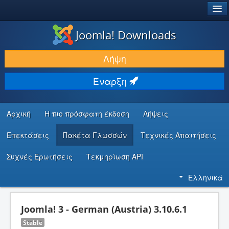
®
JOOMLA!
Joomla! Downloads
ΛΉΨΕΙΣ & ΕΠΕΚΤΆΣΕΙΣ
Λήψη
ΕΎΡΕΣΗ & ΜΆΘΗΣΗ
Έναρξη
ΚΟΙΝΌΤΗΤΑ & ΥΠΟΣΤΉΡΙΞΗ
ΠΌΡΟΙ ΠΡΟΓΡΑΜΜΑΤΙΣΤΏΝ
Αρχική
Η πιο πρόσφατη έκδοση
Λήψεις
Επεκτάσεις
Πακέτα Γλωσσών
Τεχνικές Απαιτήσεις
Συχνές Ερωτήσεις
Τεκμηρίωση API
Ελληνικά
Joomla! 3 - German (Austria) 3.10.6.1
Stable