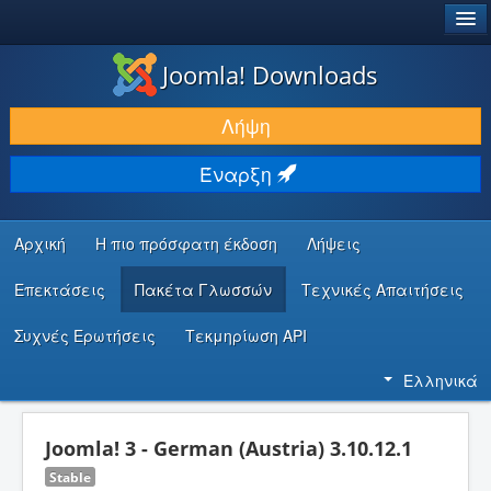
®
JOOMLA!
Joomla! Downloads
ΛΉΨΕΙΣ & ΕΠΕΚΤΆΣΕΙΣ
Λήψη
ΕΎΡΕΣΗ & ΜΆΘΗΣΗ
Έναρξη
ΚΟΙΝΌΤΗΤΑ & ΥΠΟΣΤΉΡΙΞΗ
ΠΌΡΟΙ ΠΡΟΓΡΑΜΜΑΤΙΣΤΏΝ
Αρχική
Η πιο πρόσφατη έκδοση
Λήψεις
Επεκτάσεις
Πακέτα Γλωσσών
Τεχνικές Απαιτήσεις
Συχνές Ερωτήσεις
Τεκμηρίωση API
Ελληνικά
Joomla! 3 - German (Austria) 3.10.12.1
Stable