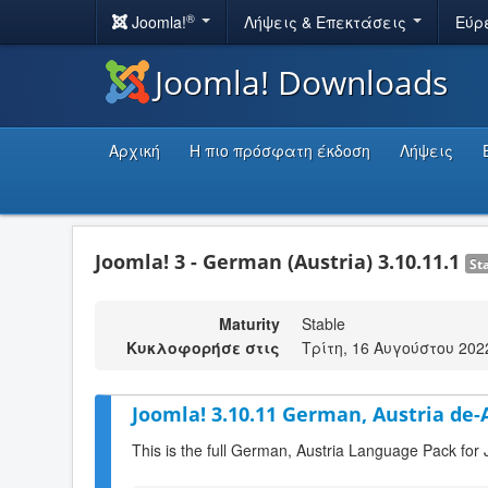
®
Joomla!
Λήψεις & Επεκτάσεις
Εύρ
Joomla! Downloads
Αρχική
Η πιο πρόσφατη έκδοση
Λήψεις
Joomla! 3 - German (Austria) 3.10.11.1
St
Maturity
Stable
Κυκλοφορήσε στις
Τρίτη, 16 Αυγούστου 202
Joomla! 3.10.11 German, Austria de-
This is the full German, Austria Language Pack for