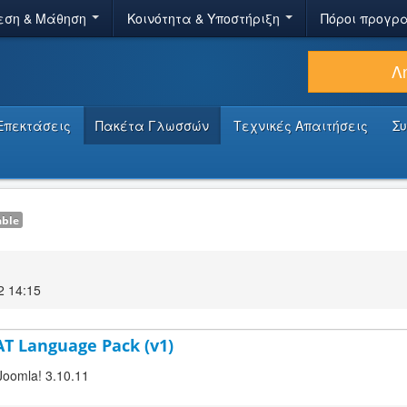
εση & Μάθηση
Κοινότητα & Υποστήριξη
Πόροι προγρ
Λ
Επεκτάσεις
Πακέτα Γλωσσών
Τεχνικές Απαιτήσεις
Σ
able
2 14:15
AT Language Pack (v1)
 Joomla! 3.10.11