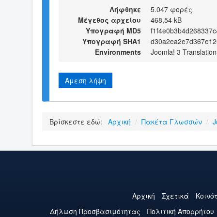
Λήφθηκε
5.047 φορές
Μέγεθος αρχείου
468,54 kB
Υπογραφή MD5
f1f4e0b3b4d268337
Υπογραφή SHA1
d30a2ea2e7d367e12
Environments
Joomla! 3 Translation
Άμεση λήψη
Βρίσκεστε εδώ:
Αρχική
/
Πακέτα Γλωσσών
/
J
Αρχική
Σχετικά
Κοινό
Δήλωση Προσβασιμότητας
Πολιτική Aπορρήτου