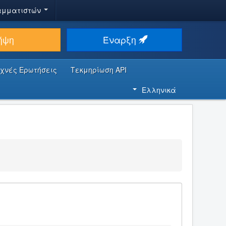
αμματιστών
ήψη
Έναρξη
υχνές Ερωτήσεις
Τεκμηρίωση API
Ελληνικά