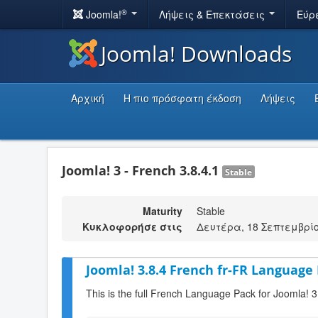
®
Joomla!
Λήψεις & Επεκτάσεις
Εύρ
Joomla! Downloads
Αρχική
Η πιο πρόσφατη έκδοση
Λήψεις
Joomla! 3 - French 3.8.4.1
Stable
Maturity
Stable
Κυκλοφορήσε στις
Δευτέρα, 18 Σεπτεμβρίο
Joomla! 3.8.4 French fr-FR Language 
This is the full French Language Pack for Joomla! 3