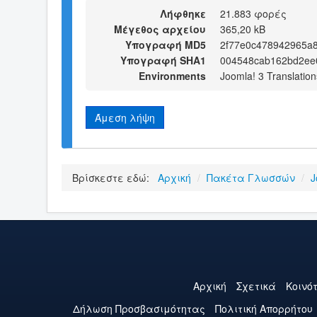
Λήφθηκε
21.883 φορές
Μέγεθος αρχείου
365,20 kB
Υπογραφή MD5
2f77e0c478942965a
Υπογραφή SHA1
004548cab162bd2ee
Environments
Joomla! 3 Translation
Άμεση λήψη
Βρίσκεστε εδώ:
Αρχική
/
Πακέτα Γλωσσών
/
J
Αρχική
Σχετικά
Κοινό
Δήλωση Προσβασιμότητας
Πολιτική Aπορρήτου