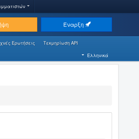
αμματιστών
ήψη
Έναρξη
υχνές Ερωτήσεις
Τεκμηρίωση API
Ελληνικά