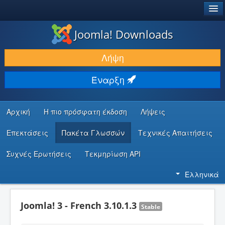
®
JOOMLA!
Joomla! Downloads
ΛΉΨΕΙΣ & ΕΠΕΚΤΆΣΕΙΣ
Λήψη
ΕΎΡΕΣΗ & ΜΆΘΗΣΗ
Έναρξη
ΚΟΙΝΌΤΗΤΑ & ΥΠΟΣΤΉΡΙΞΗ
ΠΌΡΟΙ ΠΡΟΓΡΑΜΜΑΤΙΣΤΏΝ
Αρχική
Η πιο πρόσφατη έκδοση
Λήψεις
Επεκτάσεις
Πακέτα Γλωσσών
Τεχνικές Απαιτήσεις
Συχνές Ερωτήσεις
Τεκμηρίωση API
Ελληνικά
Joomla! 3 - French 3.10.1.3
Stable