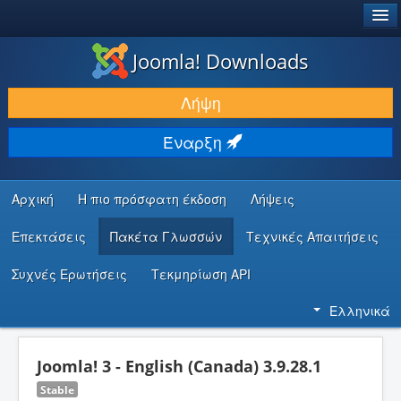
®
JOOMLA!
Joomla! Downloads
ΛΉΨΕΙΣ & ΕΠΕΚΤΆΣΕΙΣ
Λήψη
ΕΎΡΕΣΗ & ΜΆΘΗΣΗ
Έναρξη
ΚΟΙΝΌΤΗΤΑ & ΥΠΟΣΤΉΡΙΞΗ
ΠΌΡΟΙ ΠΡΟΓΡΑΜΜΑΤΙΣΤΏΝ
Αρχική
Η πιο πρόσφατη έκδοση
Λήψεις
Επεκτάσεις
Πακέτα Γλωσσών
Τεχνικές Απαιτήσεις
Συχνές Ερωτήσεις
Τεκμηρίωση API
Ελληνικά
Joomla! 3 - English (Canada) 3.9.28.1
Stable