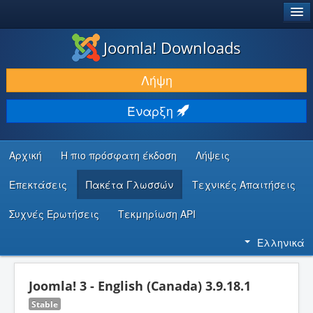
®
JOOMLA!
Joomla! Downloads
ΛΉΨΕΙΣ & ΕΠΕΚΤΆΣΕΙΣ
Λήψη
ΕΎΡΕΣΗ & ΜΆΘΗΣΗ
Έναρξη
ΚΟΙΝΌΤΗΤΑ & ΥΠΟΣΤΉΡΙΞΗ
ΠΌΡΟΙ ΠΡΟΓΡΑΜΜΑΤΙΣΤΏΝ
Αρχική
Η πιο πρόσφατη έκδοση
Λήψεις
Επεκτάσεις
Πακέτα Γλωσσών
Τεχνικές Απαιτήσεις
Συχνές Ερωτήσεις
Τεκμηρίωση API
Ελληνικά
Joomla! 3 - English (Canada) 3.9.18.1
Stable