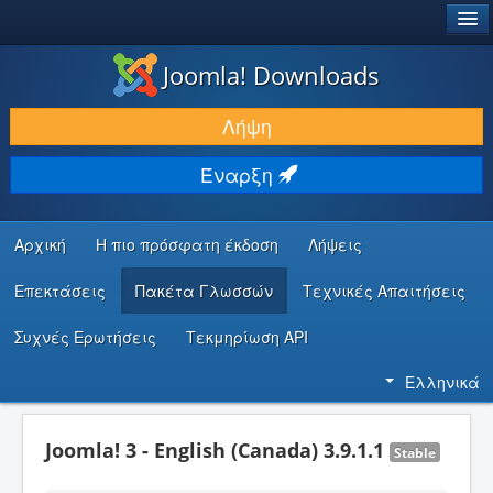
®
JOOMLA!
Joomla! Downloads
ΛΉΨΕΙΣ & ΕΠΕΚΤΆΣΕΙΣ
Λήψη
ΕΎΡΕΣΗ & ΜΆΘΗΣΗ
Έναρξη
ΚΟΙΝΌΤΗΤΑ & ΥΠΟΣΤΉΡΙΞΗ
ΠΌΡΟΙ ΠΡΟΓΡΑΜΜΑΤΙΣΤΏΝ
Αρχική
Η πιο πρόσφατη έκδοση
Λήψεις
Επεκτάσεις
Πακέτα Γλωσσών
Τεχνικές Απαιτήσεις
Συχνές Ερωτήσεις
Τεκμηρίωση API
Ελληνικά
Joomla! 3 - English (Canada) 3.9.1.1
Stable