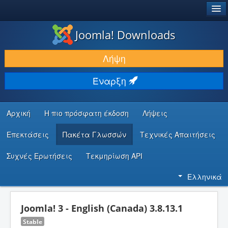
®
JOOMLA!
Joomla! Downloads
ΛΉΨΕΙΣ & ΕΠΕΚΤΆΣΕΙΣ
Λήψη
ΕΎΡΕΣΗ & ΜΆΘΗΣΗ
Έναρξη
ΚΟΙΝΌΤΗΤΑ & ΥΠΟΣΤΉΡΙΞΗ
ΠΌΡΟΙ ΠΡΟΓΡΑΜΜΑΤΙΣΤΏΝ
Αρχική
Η πιο πρόσφατη έκδοση
Λήψεις
Επεκτάσεις
Πακέτα Γλωσσών
Τεχνικές Απαιτήσεις
Συχνές Ερωτήσεις
Τεκμηρίωση API
Ελληνικά
Joomla! 3 - English (Canada) 3.8.13.1
Stable