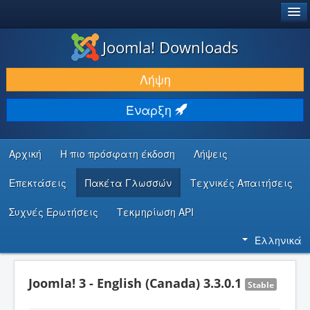
®
JOOMLA!
Joomla! Downloads
ΛΉΨΕΙΣ & ΕΠΕΚΤΆΣΕΙΣ
Λήψη
ΕΎΡΕΣΗ & ΜΆΘΗΣΗ
Έναρξη
ΚΟΙΝΌΤΗΤΑ & ΥΠΟΣΤΉΡΙΞΗ
ΠΌΡΟΙ ΠΡΟΓΡΑΜΜΑΤΙΣΤΏΝ
Αρχική
Η πιο πρόσφατη έκδοση
Λήψεις
Επεκτάσεις
Πακέτα Γλωσσών
Τεχνικές Απαιτήσεις
Συχνές Ερωτήσεις
Τεκμηρίωση API
Ελληνικά
Joomla! 3 - English (Canada) 3.3.0.1
Stable