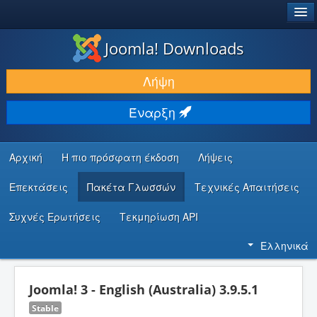
®
JOOMLA!
Joomla! Downloads
ΛΉΨΕΙΣ & ΕΠΕΚΤΆΣΕΙΣ
Λήψη
ΕΎΡΕΣΗ & ΜΆΘΗΣΗ
Έναρξη
ΚΟΙΝΌΤΗΤΑ & ΥΠΟΣΤΉΡΙΞΗ
ΠΌΡΟΙ ΠΡΟΓΡΑΜΜΑΤΙΣΤΏΝ
Αρχική
Η πιο πρόσφατη έκδοση
Λήψεις
Επεκτάσεις
Πακέτα Γλωσσών
Τεχνικές Απαιτήσεις
Συχνές Ερωτήσεις
Τεκμηρίωση API
Ελληνικά
Joomla! 3 - English (Australia) 3.9.5.1
Stable