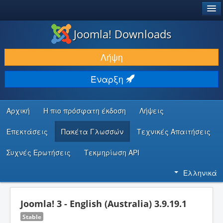
®
JOOMLA!
Joomla! Downloads
ΛΉΨΕΙΣ & ΕΠΕΚΤΆΣΕΙΣ
Λήψη
ΕΎΡΕΣΗ & ΜΆΘΗΣΗ
Έναρξη
ΚΟΙΝΌΤΗΤΑ & ΥΠΟΣΤΉΡΙΞΗ
ΠΌΡΟΙ ΠΡΟΓΡΑΜΜΑΤΙΣΤΏΝ
Αρχική
Η πιο πρόσφατη έκδοση
Λήψεις
Επεκτάσεις
Πακέτα Γλωσσών
Τεχνικές Απαιτήσεις
Συχνές Ερωτήσεις
Τεκμηρίωση API
Ελληνικά
Joomla! 3 - English (Australia) 3.9.19.1
Stable