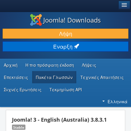
®
JOOMLA!
Joomla! Downloads
ΛΉΨΕΙΣ & ΕΠΕΚΤΆΣΕΙΣ
Λήψη
ΕΎΡΕΣΗ & ΜΆΘΗΣΗ
Έναρξη
ΚΟΙΝΌΤΗΤΑ & ΥΠΟΣΤΉΡΙΞΗ
ΠΌΡΟΙ ΠΡΟΓΡΑΜΜΑΤΙΣΤΏΝ
Αρχική
Η πιο πρόσφατη έκδοση
Λήψεις
Επεκτάσεις
Πακέτα Γλωσσών
Τεχνικές Απαιτήσεις
Συχνές Ερωτήσεις
Τεκμηρίωση API
Ελληνικά
Joomla! 3 - English (Australia) 3.8.3.1
Stable