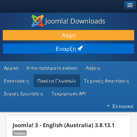
®
JOOMLA!
Joomla! Downloads
ΛΉΨΕΙΣ & ΕΠΕΚΤΆΣΕΙΣ
Λήψη
ΕΎΡΕΣΗ & ΜΆΘΗΣΗ
Έναρξη
ΚΟΙΝΌΤΗΤΑ & ΥΠΟΣΤΉΡΙΞΗ
ΠΌΡΟΙ ΠΡΟΓΡΑΜΜΑΤΙΣΤΏΝ
Αρχική
Η πιο πρόσφατη έκδοση
Λήψεις
Επεκτάσεις
Πακέτα Γλωσσών
Τεχνικές Απαιτήσεις
Συχνές Ερωτήσεις
Τεκμηρίωση API
Ελληνικά
Joomla! 3 - English (Australia) 3.8.13.1
Stable