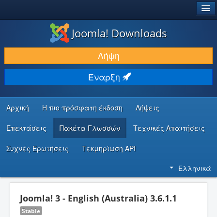
®
JOOMLA!
Joomla! Downloads
ΛΉΨΕΙΣ & ΕΠΕΚΤΆΣΕΙΣ
Λήψη
ΕΎΡΕΣΗ & ΜΆΘΗΣΗ
Έναρξη
ΚΟΙΝΌΤΗΤΑ & ΥΠΟΣΤΉΡΙΞΗ
ΠΌΡΟΙ ΠΡΟΓΡΑΜΜΑΤΙΣΤΏΝ
Αρχική
Η πιο πρόσφατη έκδοση
Λήψεις
Επεκτάσεις
Πακέτα Γλωσσών
Τεχνικές Απαιτήσεις
Συχνές Ερωτήσεις
Τεκμηρίωση API
Ελληνικά
Joomla! 3 - English (Australia) 3.6.1.1
Stable