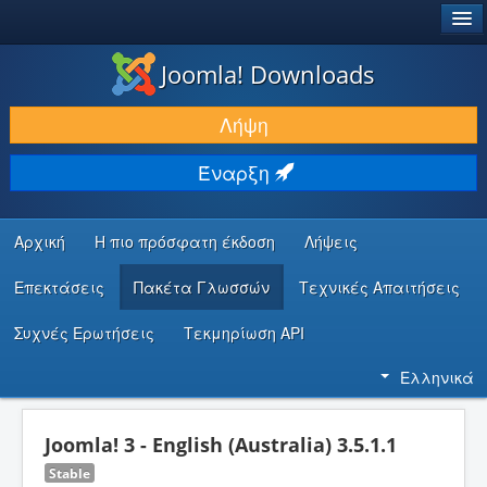
®
JOOMLA!
Joomla! Downloads
ΛΉΨΕΙΣ & ΕΠΕΚΤΆΣΕΙΣ
Λήψη
ΕΎΡΕΣΗ & ΜΆΘΗΣΗ
Έναρξη
ΚΟΙΝΌΤΗΤΑ & ΥΠΟΣΤΉΡΙΞΗ
ΠΌΡΟΙ ΠΡΟΓΡΑΜΜΑΤΙΣΤΏΝ
Αρχική
Η πιο πρόσφατη έκδοση
Λήψεις
Επεκτάσεις
Πακέτα Γλωσσών
Τεχνικές Απαιτήσεις
Συχνές Ερωτήσεις
Τεκμηρίωση API
Ελληνικά
Joomla! 3 - English (Australia) 3.5.1.1
Stable